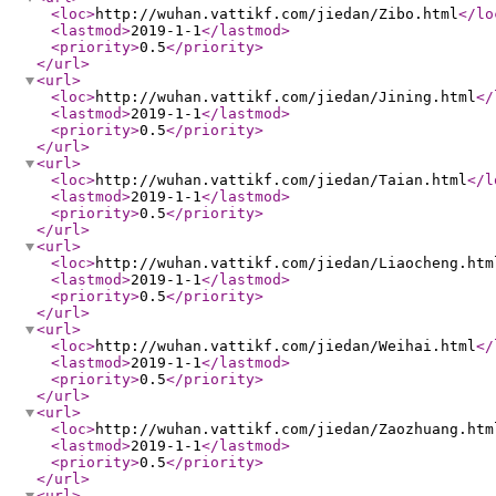
<loc
>
http://wuhan.vattikf.com/jiedan/Zibo.html
</lo
<lastmod
>
2019-1-1
</lastmod
>
<priority
>
0.5
</priority
>
</url
>
<url
>
<loc
>
http://wuhan.vattikf.com/jiedan/Jining.html
</
<lastmod
>
2019-1-1
</lastmod
>
<priority
>
0.5
</priority
>
</url
>
<url
>
<loc
>
http://wuhan.vattikf.com/jiedan/Taian.html
</l
<lastmod
>
2019-1-1
</lastmod
>
<priority
>
0.5
</priority
>
</url
>
<url
>
<loc
>
http://wuhan.vattikf.com/jiedan/Liaocheng.htm
<lastmod
>
2019-1-1
</lastmod
>
<priority
>
0.5
</priority
>
</url
>
<url
>
<loc
>
http://wuhan.vattikf.com/jiedan/Weihai.html
</
<lastmod
>
2019-1-1
</lastmod
>
<priority
>
0.5
</priority
>
</url
>
<url
>
<loc
>
http://wuhan.vattikf.com/jiedan/Zaozhuang.htm
<lastmod
>
2019-1-1
</lastmod
>
<priority
>
0.5
</priority
>
</url
>
<url
>