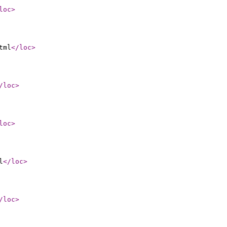
loc
>
tml
</loc
>
/loc
>
loc
>
l
</loc
>
/loc
>