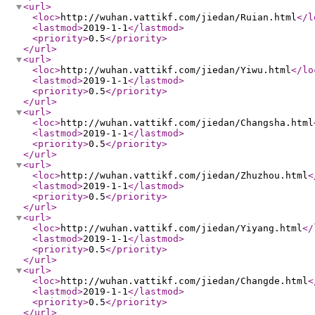
<url
>
<loc
>
http://wuhan.vattikf.com/jiedan/Ruian.html
</l
<lastmod
>
2019-1-1
</lastmod
>
<priority
>
0.5
</priority
>
</url
>
<url
>
<loc
>
http://wuhan.vattikf.com/jiedan/Yiwu.html
</lo
<lastmod
>
2019-1-1
</lastmod
>
<priority
>
0.5
</priority
>
</url
>
<url
>
<loc
>
http://wuhan.vattikf.com/jiedan/Changsha.html
<lastmod
>
2019-1-1
</lastmod
>
<priority
>
0.5
</priority
>
</url
>
<url
>
<loc
>
http://wuhan.vattikf.com/jiedan/Zhuzhou.html
<
<lastmod
>
2019-1-1
</lastmod
>
<priority
>
0.5
</priority
>
</url
>
<url
>
<loc
>
http://wuhan.vattikf.com/jiedan/Yiyang.html
</
<lastmod
>
2019-1-1
</lastmod
>
<priority
>
0.5
</priority
>
</url
>
<url
>
<loc
>
http://wuhan.vattikf.com/jiedan/Changde.html
<
<lastmod
>
2019-1-1
</lastmod
>
<priority
>
0.5
</priority
>
</url
>