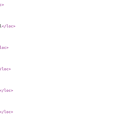
c
>
l
</loc
>
loc
>
/loc
>
</loc
>
</loc
>