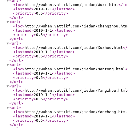
<url
>
<loc
>
http://wuhan.vattikf.com/jiedan/Wuxi.html
</lo
<lastmod
>
2019-1-1
</lastmod
>
<priority
>
0.5
</priority
>
</url
>
<url
>
<loc
>
http://wuhan.vattikf.com/jiedan/Changzhou.htm
<lastmod
>
2019-1-1
</lastmod
>
<priority
>
0.5
</priority
>
</url
>
<url
>
<loc
>
http://wuhan.vattikf.com/jiedan/Xuzhou.html
</
<lastmod
>
2019-1-1
</lastmod
>
<priority
>
0.5
</priority
>
</url
>
<url
>
<loc
>
http://wuhan.vattikf.com/jiedan/Nantong.html
<
<lastmod
>
2019-1-1
</lastmod
>
<priority
>
0.5
</priority
>
</url
>
<url
>
<loc
>
http://wuhan.vattikf.com/jiedan/Yangzhou.html
<lastmod
>
2019-1-1
</lastmod
>
<priority
>
0.5
</priority
>
</url
>
<url
>
<loc
>
http://wuhan.vattikf.com/jiedan/Yancheng.html
<lastmod
>
2019-1-1
</lastmod
>
<priority
>
0.5
</priority
>
</url
>