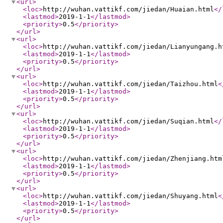
<url
>
<loc
>
http://wuhan.vattikf.com/jiedan/Huaian.html
</
<lastmod
>
2019-1-1
</lastmod
>
<priority
>
0.5
</priority
>
</url
>
<url
>
<loc
>
http://wuhan.vattikf.com/jiedan/Lianyungang.h
<lastmod
>
2019-1-1
</lastmod
>
<priority
>
0.5
</priority
>
</url
>
<url
>
<loc
>
http://wuhan.vattikf.com/jiedan/Taizhou.html
<
<lastmod
>
2019-1-1
</lastmod
>
<priority
>
0.5
</priority
>
</url
>
<url
>
<loc
>
http://wuhan.vattikf.com/jiedan/Suqian.html
</
<lastmod
>
2019-1-1
</lastmod
>
<priority
>
0.5
</priority
>
</url
>
<url
>
<loc
>
http://wuhan.vattikf.com/jiedan/Zhenjiang.htm
<lastmod
>
2019-1-1
</lastmod
>
<priority
>
0.5
</priority
>
</url
>
<url
>
<loc
>
http://wuhan.vattikf.com/jiedan/Shuyang.html
<
<lastmod
>
2019-1-1
</lastmod
>
<priority
>
0.5
</priority
>
</url
>