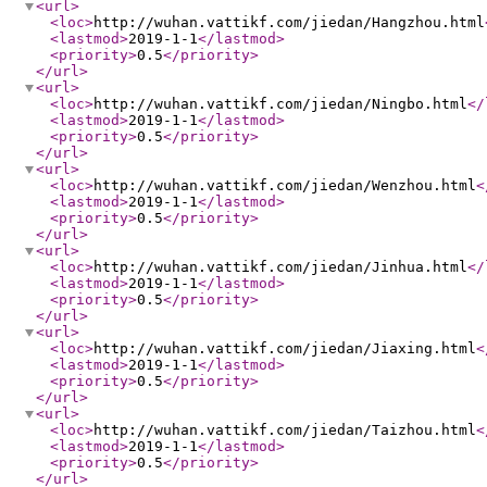
<url
>
<loc
>
http://wuhan.vattikf.com/jiedan/Hangzhou.html
<lastmod
>
2019-1-1
</lastmod
>
<priority
>
0.5
</priority
>
</url
>
<url
>
<loc
>
http://wuhan.vattikf.com/jiedan/Ningbo.html
</
<lastmod
>
2019-1-1
</lastmod
>
<priority
>
0.5
</priority
>
</url
>
<url
>
<loc
>
http://wuhan.vattikf.com/jiedan/Wenzhou.html
<
<lastmod
>
2019-1-1
</lastmod
>
<priority
>
0.5
</priority
>
</url
>
<url
>
<loc
>
http://wuhan.vattikf.com/jiedan/Jinhua.html
</
<lastmod
>
2019-1-1
</lastmod
>
<priority
>
0.5
</priority
>
</url
>
<url
>
<loc
>
http://wuhan.vattikf.com/jiedan/Jiaxing.html
<
<lastmod
>
2019-1-1
</lastmod
>
<priority
>
0.5
</priority
>
</url
>
<url
>
<loc
>
http://wuhan.vattikf.com/jiedan/Taizhou.html
<
<lastmod
>
2019-1-1
</lastmod
>
<priority
>
0.5
</priority
>
</url
>