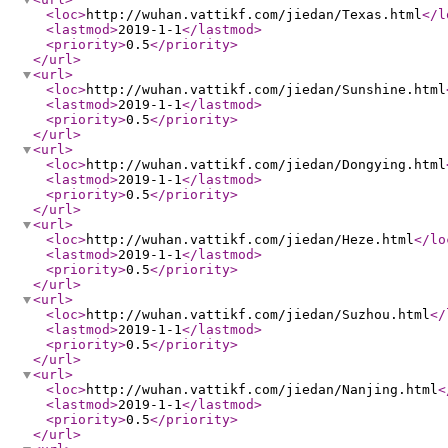
<loc
>
http://wuhan.vattikf.com/jiedan/Texas.html
</l
<lastmod
>
2019-1-1
</lastmod
>
<priority
>
0.5
</priority
>
</url
>
<url
>
<loc
>
http://wuhan.vattikf.com/jiedan/Sunshine.html
<lastmod
>
2019-1-1
</lastmod
>
<priority
>
0.5
</priority
>
</url
>
<url
>
<loc
>
http://wuhan.vattikf.com/jiedan/Dongying.html
<lastmod
>
2019-1-1
</lastmod
>
<priority
>
0.5
</priority
>
</url
>
<url
>
<loc
>
http://wuhan.vattikf.com/jiedan/Heze.html
</lo
<lastmod
>
2019-1-1
</lastmod
>
<priority
>
0.5
</priority
>
</url
>
<url
>
<loc
>
http://wuhan.vattikf.com/jiedan/Suzhou.html
</
<lastmod
>
2019-1-1
</lastmod
>
<priority
>
0.5
</priority
>
</url
>
<url
>
<loc
>
http://wuhan.vattikf.com/jiedan/Nanjing.html
<
<lastmod
>
2019-1-1
</lastmod
>
<priority
>
0.5
</priority
>
</url
>