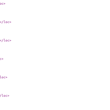
oc
>
</loc
>
</loc
>
c
>
loc
>
/loc
>