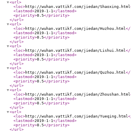
<url
>
<loc
>
http://wuhan.vattikf.com/jiedan/Shaoxing.html
<lastmod
>
2019-1-1
</lastmod
>
<priority
>
0.5
</priority
>
</url
>
<url
>
<loc
>
http://wuhan.vattikf.com/jiedan/Huzhou.html
</
<lastmod
>
2019-1-1
</lastmod
>
<priority
>
0.5
</priority
>
</url
>
<url
>
<loc
>
http://wuhan.vattikf.com/jiedan/Lishui.html
</
<lastmod
>
2019-1-1
</lastmod
>
<priority
>
0.5
</priority
>
</url
>
<url
>
<loc
>
http://wuhan.vattikf.com/jiedan/Quzhou.html
</
<lastmod
>
2019-1-1
</lastmod
>
<priority
>
0.5
</priority
>
</url
>
<url
>
<loc
>
http://wuhan.vattikf.com/jiedan/Zhoushan.html
<lastmod
>
2019-1-1
</lastmod
>
<priority
>
0.5
</priority
>
</url
>
<url
>
<loc
>
http://wuhan.vattikf.com/jiedan/Yueqing.html
<
<lastmod
>
2019-1-1
</lastmod
>
<priority
>
0.5
</priority
>
</url
>