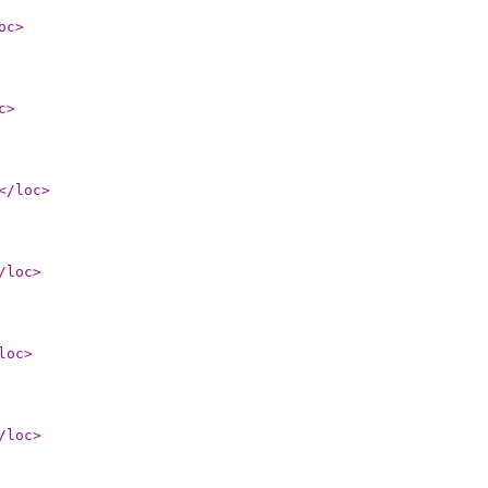
oc
>
c
>
</loc
>
/loc
>
loc
>
/loc
>