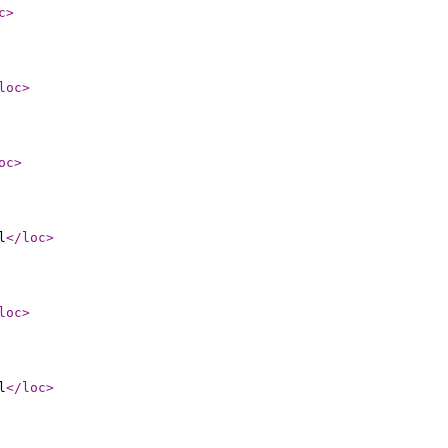
c
>
loc
>
oc
>
l
</loc
>
loc
>
l
</loc
>