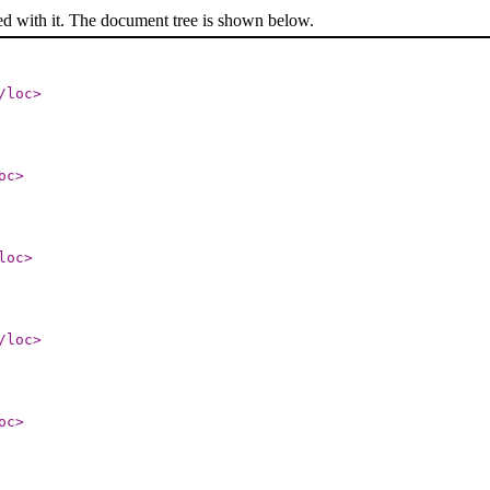
ed with it. The document tree is shown below.
/loc
>
oc
>
loc
>
/loc
>
oc
>