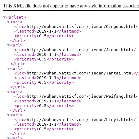
This XML file does not appear to have any style information associat
<urlset
>
<url
>
<loc
>
http://wuhan.vattikf.com/jiedan/Qingdao.html
<
<lastmod
>
2019-1-1
</lastmod
>
<priority
>
0.5
</priority
>
</url
>
<url
>
<loc
>
http://wuhan.vattikf.com/jiedan/Jinan.html
</l
<lastmod
>
2019-1-1
</lastmod
>
<priority
>
0.5
</priority
>
</url
>
<url
>
<loc
>
http://wuhan.vattikf.com/jiedan/Yantai.html
</
<lastmod
>
2019-1-1
</lastmod
>
<priority
>
0.5
</priority
>
</url
>
<url
>
<loc
>
http://wuhan.vattikf.com/jiedan/Weifang.html
<
<lastmod
>
2019-1-1
</lastmod
>
<priority
>
0.5
</priority
>
</url
>
<url
>
<loc
>
http://wuhan.vattikf.com/jiedan/Linyi.html
</l
<lastmod
>
2019-1-1
</lastmod
>
<priority
>
0.5
</priority
>
</url
>
<url
>