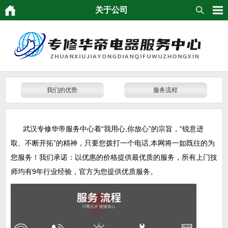
关于公司
我们的优势
服务流程
武汉专修华帝服务中心着“我用心,你放心”的宗旨，“锐意进
取、不断开拓”的精神，只要您拨打一个电话,本网将一如既往的为
您服务！我们承诺：以优惠的价格提供最优质的服务，所有上门技
师均有9年行业经验，官方为您提供优质服务。