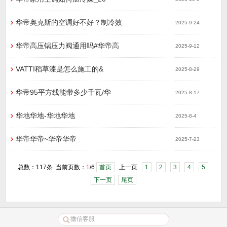
华帝奥克斯的空调好不好？制冷效
2025-9-24
华帝高压锅压力阀通用吗#华帝高
2025-9-12
VATTI稻草漆是怎么施工的&
2025-8-29
华帝95平方线能带多少千瓦/华
2025-8-17
华地华地-华地华地
2025-8-4
华帝华帝~华帝华帝
2025-7-23
总数：117条 当前页数：
1
/6
首页
上一页
1
2
3
4
5
下一页
尾页