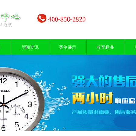
目
新闻资讯
案例展示
收费标准