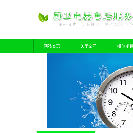
网站首页
关于公司
维修项