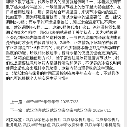
哪些？数字越高，代表冰箱内的温度就越低吗？一、冰箱温度调节
数字越大越冷吗是的，一般温度调节器上的数字越大就会越冷。在
日常使用过程中，用户需要结合环境温度，来调节冰箱内的温度，
比如夏季，因为环境温度较高，所以冰箱中的温度要低一些，建议
调到2~3档；而冬季的环境温度较低，所以冰箱温度可以不用太
低，建议调到4~5档。二、冰箱0档位代表什么1、冰箱温控器如果
调节在0这个档位，那么代表的就是处于关闭状态，因为0档位是
不会起到冰箱内部降温的这种效果，一般在给冰箱内部做清洗或者
是维修时才会将档位调节到0。2华帝、正常情况下冰箱的档位调
节正常都是在1~6档左右的，现在不少智能冰箱也都是带自动调节
温度的功能，所以相比较起来，智能冰箱的便捷度也会更加的高。
三、冰箱的正确使用方式1、除了需要注意冰箱温度调节以外，我
们也是需要注意对冰箱内部进行清洗和保养，不保养的冰箱长时间
使用之后也会出现排水孔堵塞，冰箱内部出现异味的这种现象。
2、清洗冰箱与保养的时间正常控制在每半年左右一次，不过具体
的也可以根据个人的实际生活习惯#
上一篇：
华帝华帝*华帝华帝
2025/7/23
下一篇：
武汉华帝武汉武汉华帝华帝#武汉华帝
2025/7/11
相关标签：
武汉华帝热水器售后
武汉华帝售后电话
武汉华帝售后
服务电话
武汉华帝维修点
武汉华帝收费标准
武汉华帝油烟机清洗