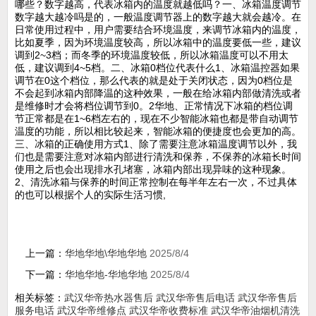
哪些？数字越高，代表冰箱内的温度就越低吗？一、冰箱温度调节
数字越大越冷吗是的，一般温度调节器上的数字越大就会越冷。在
日常使用过程中，用户需要结合环境温度，来调节冰箱内的温度，
比如夏季，因为环境温度较高，所以冰箱中的温度要低一些，建议
调到2~3档；而冬季的环境温度较低，所以冰箱温度可以不用太
低，建议调到4~5档。二、冰箱0档位代表什么1、冰箱温控器如果
调节在0这个档位，那么代表的就是处于关闭状态，因为0档位是
不会起到冰箱内部降温的这种效果，一般在给冰箱内部做清洗或者
是维修时才会将档位调节到0。2华地、正常情况下冰箱的档位调
节正常都是在1~6档左右的，现在不少智能冰箱也都是带自动调节
温度的功能，所以相比较起来，智能冰箱的便捷度也会更加的高。
三、冰箱的正确使用方式1、除了需要注意冰箱温度调节以外，我
们也是需要注意对冰箱内部进行清洗和保养，不保养的冰箱长时间
使用之后也会出现排水孔堵塞，冰箱内部出现异味的这种现象。
2、清洗冰箱与保养的时间正常控制在每半年左右一次，不过具体
的也可以根据个人的实际生活习惯,
上一篇：
华地华地\华地华地
2025/8/4
下一篇：
华地华地-华地华地
2025/8/4
相关标签：
武汉华帝热水器售后
武汉华帝售后电话
武汉华帝售后
服务电话
武汉华帝维修点
武汉华帝收费标准
武汉华帝油烟机清洗