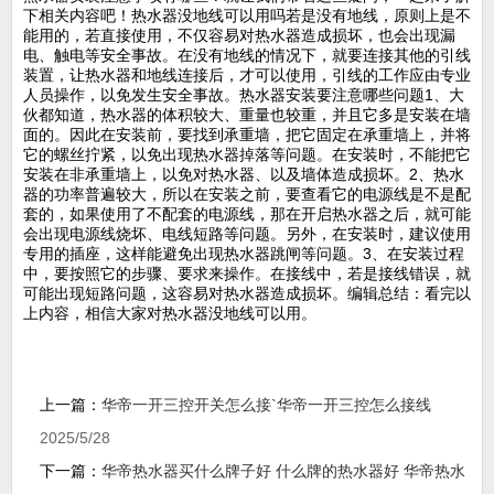
下相关内容吧！热水器没地线可以用吗若是没有地线，原则上是不
能用的，若直接使用，不仅容易对热水器造成损坏，也会出现漏
电、触电等安全事故。在没有地线的情况下，就要连接其他的引线
装置，让热水器和地线连接后，才可以使用，引线的工作应由专业
人员操作，以免发生安全事故。热水器安装要注意哪些问题1、大
伙都知道，热水器的体积较大、重量也较重，并且它多是安装在墙
面的。因此在安装前，要找到承重墙，把它固定在承重墙上，并将
它的螺丝拧紧，以免出现热水器掉落等问题。在安装时，不能把它
安装在非承重墙上，以免对热水器、以及墙体造成损坏。2、热水
器的功率普遍较大，所以在安装之前，要查看它的电源线是不是配
套的，如果使用了不配套的电源线，那在开启热水器之后，就可能
会出现电源线烧坏、电线短路等问题。另外，在安装时，建议使用
专用的插座，这样能避免出现热水器跳闸等问题。3、在安装过程
中，要按照它的步骤、要求来操作。在接线中，若是接线错误，就
可能出现短路问题，这容易对热水器造成损坏。编辑总结：看完以
上内容，相信大家对热水器没地线可以用。
上一篇：
华帝一开三控开关怎么接`华帝一开三控怎么接线
2025/5/28
下一篇：
华帝热水器买什么牌子好 什么牌的热水器好 华帝热水